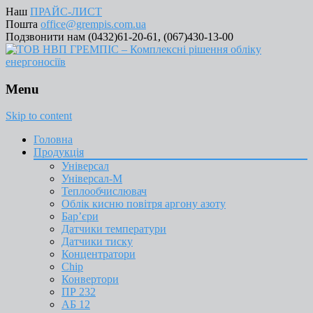
Наш
ПРАЙС-ЛИСТ
Пошта
office@grempis.com.ua
Подзвонити нам (0432)61-20-61, (067)430-13-00
Menu
Skip to content
Головна
Продукція
Універсал
Універсал-М
Теплообчислювач
Облік кисню повітря аргону азоту
Бар’єри
Датчики температури
Датчики тиску
Концентратори
Chip
Конвертори
ПР 232
АБ 12