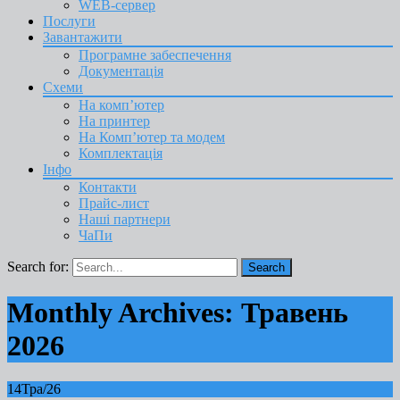
WEB-сервер
Послуги
Завантажити
Програмне забеспечення
Документація
Схеми
На комп’ютер
На принтер
На Комп’ютер та модем
Комплектація
Інфо
Контакти
Прайс-лист
Наші партнери
ЧаПи
Search for:
Monthly Archives: Травень
2026
14
Тра/26