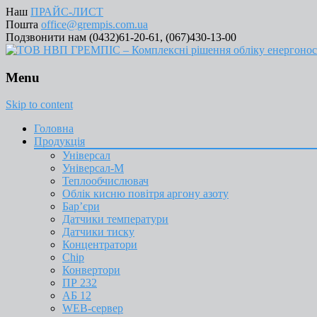
Наш
ПРАЙС-ЛИСТ
Пошта
office@grempis.com.ua
Подзвонити нам (0432)61-20-61, (067)430-13-00
Menu
Skip to content
Головна
Продукція
Універсал
Універсал-М
Теплообчислювач
Облік кисню повітря аргону азоту
Бар’єри
Датчики температури
Датчики тиску
Концентратори
Chip
Конвертори
ПР 232
АБ 12
WEB-сервер