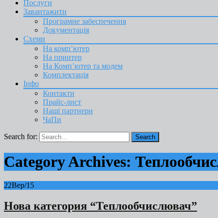
Послуги
Завантажити
Програмне забеспечення
Документація
Схеми
На комп’ютер
На принтер
На Комп’ютер та модем
Комплектація
Інфо
Контакти
Прайс-лист
Наші партнери
ЧаПи
Search for:
Category Archives: Теплообчи
22
Вер/15
Нова категория “Теплообчислювач”