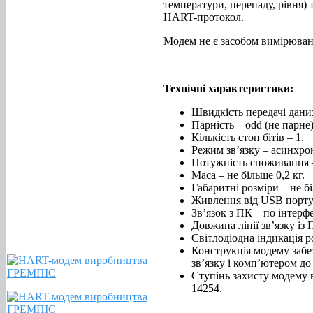
температури, перепаду, рівня)
HART-протокол.
Модем не є засобом вимірюванн
Технічні характеристики:
Швидкість передачі даних
Парність – odd (не парне
Кількість стоп бітів – 1.
Режим зв’язку – асинхр
Потужність споживання –
Маса – не більше 0,2 кг.
Габаритні розміри – не б
Живлення від USB порту 
Зв’язок з ПК – по інтерф
Довжина лінії зв’язку із 
Світлодіодна індикація р
Конструкція модему забез
зв’язку і комп’ютером до 
Ступінь захисту модему 
14254.