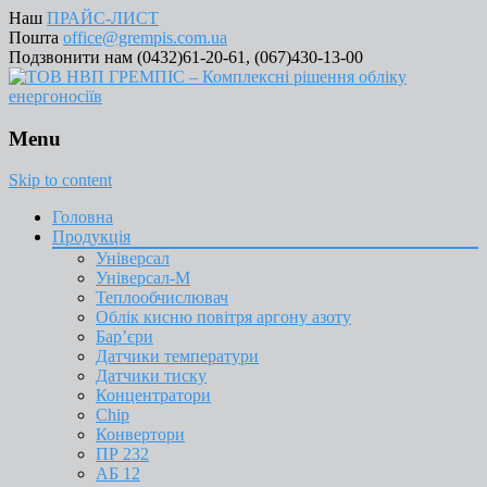
Наш
ПРАЙС-ЛИСТ
Пошта
office@grempis.com.ua
Подзвонити нам (0432)61-20-61, (067)430-13-00
Menu
Skip to content
Головна
Продукція
Універсал
Універсал-М
Теплообчислювач
Облік кисню повітря аргону азоту
Бар’єри
Датчики температури
Датчики тиску
Концентратори
Chip
Конвертори
ПР 232
АБ 12