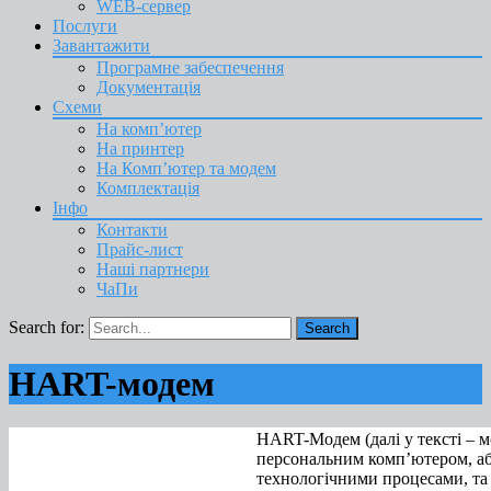
WEB-сервер
Послуги
Завантажити
Програмне забеспечення
Документація
Схеми
На комп’ютер
На принтер
На Комп’ютер та модем
Комплектація
Інфо
Контакти
Прайс-лист
Наші партнери
ЧаПи
Search for:
HART-модем
HART-Модем (далі у тексті – м
персональним комп’ютером, аб
технологічними процесами, та