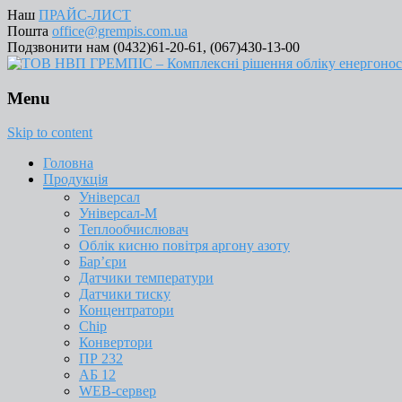
Наш
ПРАЙС-ЛИСТ
Пошта
office@grempis.com.ua
Подзвонити нам (0432)61-20-61, (067)430-13-00
Menu
Skip to content
Головна
Продукція
Універсал
Універсал-М
Теплообчислювач
Облік кисню повітря аргону азоту
Бар’єри
Датчики температури
Датчики тиску
Концентратори
Chip
Конвертори
ПР 232
АБ 12
WEB-сервер