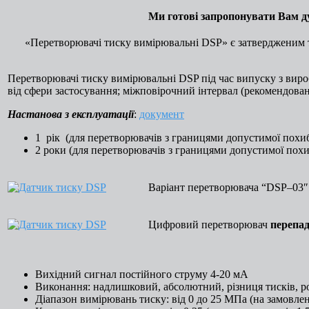
Ми готові запропонувати Вам д
«Перетворювачі тиску вимірювальні DSP» є затвердженим т
Перетворювачі тиску вимірювальні DSP під час випуску з вироб
від сфери застосування; міжповірочний інтервал (рекомендова
Настанова з експлуатації
:
документ
1 рік (для перетворювачів з границями допустимої похиб
2 роки (для перетворювачів з границями допустимої похиб
Варіант перетворювача
“DSP–03″ 
Цифровий перетворювач
перепа
Вихідний сигнал постійного струму 4-20 мА
Виконання: надлишковий, абсолютний, різниця тисків, р
Діапазон вимірювань тиску: від 0 до 25 МПа (на замовле