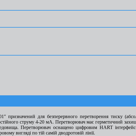
1″ призначений для безперервного перетворення тиску (абсо
остійного струму 4-20 мА. Перетворювач має герметичний захи
ередовища. Перетворювач оснащено цифровим HART інтерфейс
овому вигляді по тій самій дводротовій лінії.