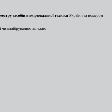
еестру засобів вимірювальної техніки
України за номером
ці чи калібруванню залежно