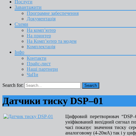
Послуги
Завантажити
Програмне забеспечення
Документація
Схеми
На комп’ютер
На принтер
На Комп’ютер та модем
Комплектація
Інфо
Контакти
Прайс-лист
Наші партнери
ЧаПи
Search for:
Датчики тиску DSP–01
Цифровий перетворювач
“DSP–0
уніфікований вихідний сигнал п
часі показує значення тиску с
аналоговому (4-20мА) так і у цифр