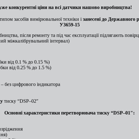
уже конкурентні ціни на всі датчики нашово виробництва!
ипом засобів вимірювальної техніки i
занесені до Державного р
У3659-15
ництва, після ремонту та під час експлуатації підлягають повір
ний міжкалібрувальний інтервал)
ки від 0.1 % до 0.15 %)
ки від 0.25 % до 1.5 %)
– без цифрового індикатора
ду
тиску
“DSP–02″
Основні характеристики перетворювача тиску “DSP–01″:
озрідження
ння)