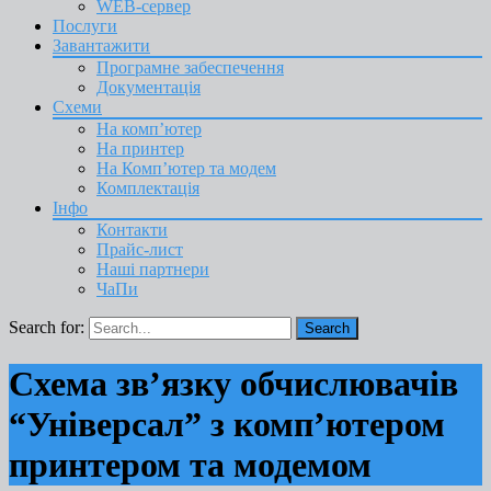
WEB-сервер
Послуги
Завантажити
Програмне забеспечення
Документація
Схеми
На комп’ютер
На принтер
На Комп’ютер та модем
Комплектація
Інфо
Контакти
Прайс-лист
Наші партнери
ЧаПи
Search for:
Схема зв’язку обчислювачів
“Універсал” з комп’ютером
принтером та модемом