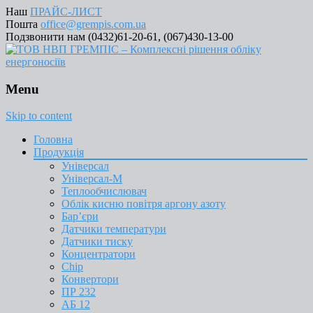
Наш
ПРАЙС-ЛИСТ
Пошта
office@grempis.com.ua
Подзвонити нам (0432)61-20-61, (067)430-13-00
Menu
Skip to content
Головна
Продукція
Універсал
Універсал-М
Теплообчислювач
Облік кисню повітря аргону азоту
Бар’єри
Датчики температури
Датчики тиску
Концентратори
Chip
Конвертори
ПР 232
АБ 12